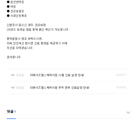
● 운전면허증
● 여권
● 건강보험증
● 외국인등록증
신분증이 없으신 경우, 건강보험
QR코드 모바일 앱을 통해 본인 확인이 가능합니다.
환자분들의 협조 부탁드리며,
더욱 안전하고 편리한 진료 환경을 제공하기 위해
최선을 다하겠습니다.
감사합니다.
24.09.27
이전글
더와이즈헬스케어의원 10월 진료 일정 안내!
24.09.05
다음글
더와이즈헬스케어의원 추석 연휴 진료일정 안내!
댓글
0