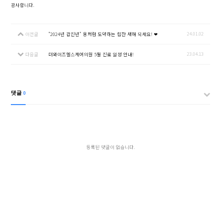
​감사합니다.
24.01.02
이전글
"2024년 갑진년" 용처럼 도약하는 힘찬 새해 되세요! ❤
23.04.13
다음글
더와이즈헬스케어의원 5월 진료 일정 안내!
댓글
0
등록된 댓글이 없습니다.