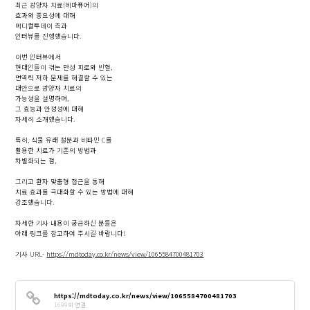
최근 광양자 치료(헤마퓨어)의
효과와 중요성에 대해
메디컬투데이 측과
인터뷰를 진행했습니다.
이번 인터뷰에서
현대인들이 겪는 만성 피로와 빈혈,
면역력 저하 문제를 해결할 수 있는
대안으로 광양자 치료의
가능성을 설명하며,
그 효능과 안정성에 대해
자세히 소개했습니다.
특히, 식물 유래 철분과 비타민 C를
활용한 치료가 기존의 방법과
차별화되는 점,
그리고 환자 맞춤형 접근을 통해
치료 효과를 극대화할 수 있는 방법에 대해
강조했습니다.
자세한 기사 내용이 궁금하신 분들은
아래 링크를 참고하여 주시길 바랍니다!
기사 URL-
https://mdtoday.co.kr/news/view/1065584700481703
https://mdtoday.co.kr/news/view/1065584700481703
1699회 연결